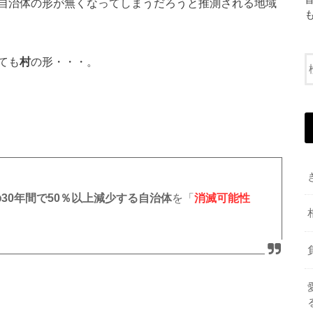
自治体の形が無くなってしまうだろうと推測される地域
ても
村
の形・・・。
での30年間で50％以上減少する自治体
を「
消滅可能性