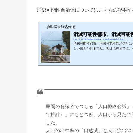
消滅可能性自治体についてはこちらの記事を
負動産最終処分場
消滅可能性都市、消滅可能
https://niihama-town.com/kieru-jichitai
消滅可能性都市、消滅可能性自治体とは
しい響きがしますね。実は現在までに、
てしまう可能性がある自治体の研究がなさ
剣に見るべきですが、残念ながら人間て
目の前しか見えなくなってしまいがちな
が住んでいる地域や不動産を所有している
9 自治体の持続可能性分析結果リスト全
果（人口戦略会議の令和6年・地方自...
民間の有識者でつくる「人口戦略会議」は2
年推計）」にもとづき、人口から見た全
した。
人口の出生率の「自然減」と人口流出の