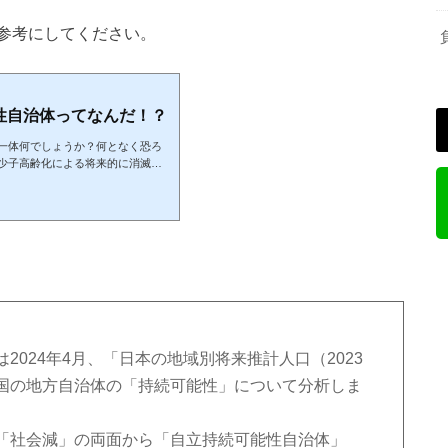
参考にしてください。
性自治体ってなんだ！？
一体何でしょうか？何となく恐ろ
少子高齢化による将来的に消滅し
れています。こういうDATAは真
いうのは過去の経験や欲によって
生き物です。取り合えず、あなた
地域を見てみましょう。全国172
国1729自治体の持続可能性分析結
024年4月、「日本の地域別将来推計人口（2023
国の地方自治体の「持続可能性」について分析しま
「社会減」の両面から「自立持続可能性自治体」