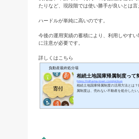
たりなど、現段階では使い勝手が良いとは言
ハードルが単純に高いのです。
今後の運用実績の蓄積により、利用しやすい
に注意が必要です。
詳しくはこちら
負動産最終処分場
相続土地国庫帰属制度って
https://niihama-town.com/pickup
相続土地国庫帰属制度の活用方法とは？
属制度は、売れない不動産を処分したい
省HPより売りたいけれど買い手が見つ
いる方にとって、この制度は大きな救い
属制度の概要や活用方法、手続きのポイ
ます。制度の利用を検討すべき人相続土
き人は、相続または遺贈により土地を取
することを望んでおらず、売却もでき...