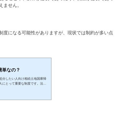
えません。
制度になる可能性がありますが、現状では制約が多い点
簡単なの？
処分したい人向け相続土地国庫帰
人にとって重要な制度です。法務
からない、手続きが面倒だと感じて
となるでしょう。相続土地国庫帰
ントについて詳しく解説していき
地国庫帰属制度の利用を検討すべ
得したが、その土地を自分で活用