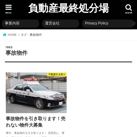
負動産最終処分場
menu
search
事業内容
運営会社
Privacy Policy
HOME
タグ : 事故物件
事故物件
不動産引き取り
事故物件を引き取ります！売
れない物件大募集
事件、事故物件を引き取ります！ 現実的に、事