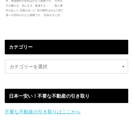
件・事故物件の売却はかなり困難です。 大半の
方が嫌がる、気にする、敬遠する・・・ 殺人事
件があった 自殺があった 等の物件はやはり第三
者への売却がかなり困難です。 告知せずに売…
カテゴリー
日本一安い！不要な不動産の引き取り
不要な不動産の引き取りはここから