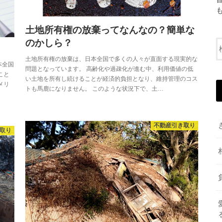
土地所有権の放棄ってなんなの？簡単な
のかしら？
土地所有権の放棄は、日本全国で多くの人々が直面する現実的な
本全国
問題となっています。 高齢化や過疎化が進む中、利用価値の低
こと
い土地を所有し続けることが経済的負担となり、維持管理のコス
メリ
トも馬鹿になりません。 このような状況下で、土…
不動産引き取り
取り