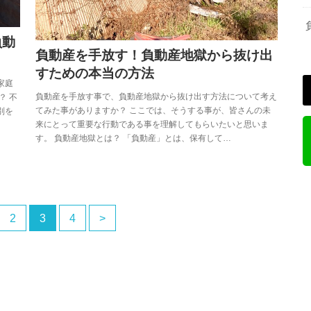
負動
負動産を手放す！負動産地獄から抜け出
すための本当の方法
家庭
負動産を手放す事で、負動産地獄から抜け出す方法について考え
？ 不
てみた事がありますか？ ここでは、そうする事が、皆さんの未
別を
来にとって重要な行動である事を理解してもらいたいと思いま
す。 負動産地獄とは？ 「負動産」とは、保有して…
2
3
4
>