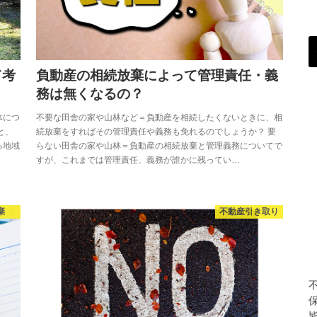
て考
負動産の相続放棄によって管理責任・義
務は無くなるの？
体につ
不要な田舎の家や山林など＝負動産を相続したくないときに、相
と、
続放棄をすればその管理責任や義務も免れるのでしょうか？ 要
る地域
らない田舎の家や山林＝負動産の相続放棄と管理義務についてで
すが、これまでは管理責任、義務が誰かに残ってい…
棄
不動産引き取り